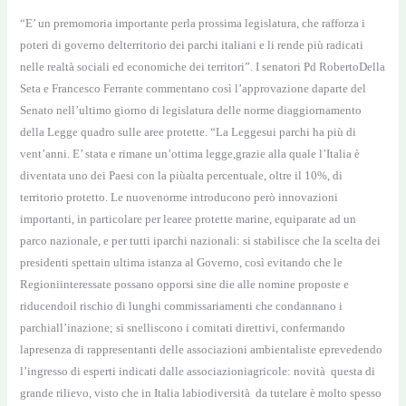
“E’ un premomoria importante perla prossima legislatura, che rafforza i
poteri di governo delterritorio dei parchi italiani e li rende più radicati
nelle realtà sociali ed economiche dei territori”. I senatori Pd RobertoDella
Seta e Francesco Ferrante commentano così l’approvazione daparte del
Senato nell’ultimo giorno di legislatura delle norme diaggiornamento
della Legge quadro sulle aree protette. “La Leggesui parchi ha più di
vent’anni. E’ stata e rimane un’ottima legge,grazie alla quale l’Italia è
diventata uno dei Paesi con la piùalta percentuale, oltre il 10%, di
territorio protetto. Le nuovenorme introducono però innovazioni
importanti, in particolare per learee protette marine, equiparate ad un
parco nazionale, e per tutti iparchi nazionali: si stabilisce che la scelta dei
presidenti spettain ultima istanza al Governo, così evitando che le
Regioniinteressate possano opporsi sine die alle nomine proposte e
riducendoil rischio di lunghi commissariamenti che condannano i
parchiall’inazione; si snelliscono i comitati direttivi, confermando
lapresenza di rappresentanti delle associazioni ambientaliste eprevedendo
l’ingresso di esperti indicati dalle associazioniagricole: novità questa di
grande rilievo, visto che in Italia labiodiversità da tutelare è molto spesso