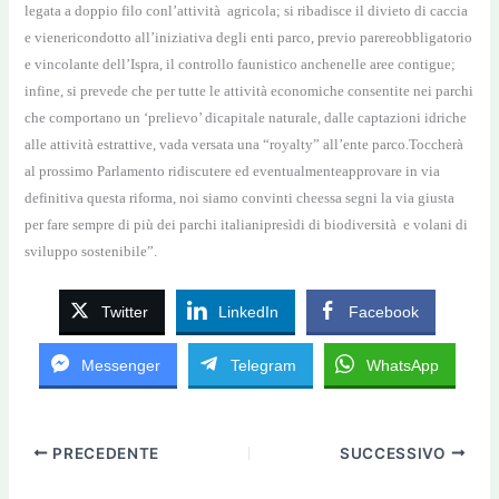
legata a doppio filo conl’attività agricola; si ribadisce il divieto di caccia
e vienericondotto all’iniziativa degli enti parco, previo parereobbligatorio
e vincolante dell’Ispra, il controllo faunistico anchenelle aree contigue;
infine, si prevede che per tutte le attività economiche consentite nei parchi
che comportano un ‘prelievo’ dicapitale naturale, dalle captazioni idriche
alle attività estrattive, vada versata una “royalty” all’ente parco.Toccherà
al prossimo Parlamento ridiscutere ed eventualmenteapprovare in via
definitiva questa riforma, noi siamo convinti cheessa segni la via giusta
per fare sempre di più dei parchi italianipresìdi di biodiversità e volani di
sviluppo sostenibile”.
Twitter
LinkedIn
Facebook
Messenger
Telegram
WhatsApp
PRECEDENTE
SUCCESSIVO