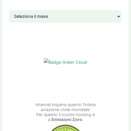
A
r
c
h
i
v
i
Internet inquina quanto l’intera
aviazione civile mondiale.
Per questo il nostro hosting è
a
Emissioni Zero
.